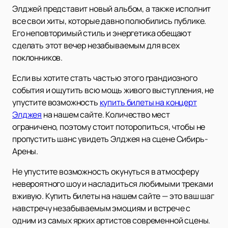
Элджей представит новый альбом, а также исполнит
все свои хиты, которые давно полюбились публике.
Его неповторимый стиль и энергетика обещают
сделать этот вечер незабываемым для всех
поклонников.
Если вы хотите стать частью этого грандиозного
события и ощутить всю мощь живого выступления, не
упустите возможность
купить билеты на концерт
Элджея
на нашем сайте. Количество мест
ограничено, поэтому стоит поторопиться, чтобы не
пропустить шанс увидеть Элджея на сцене Сибирь-
Арены.
Не упустите возможность окунуться в атмосферу
невероятного шоу и насладиться любимыми треками
вживую. Купить билеты на нашем сайте — это ваш шаг
навстречу незабываемым эмоциям и встрече с
одним из самых ярких артистов современной сцены.