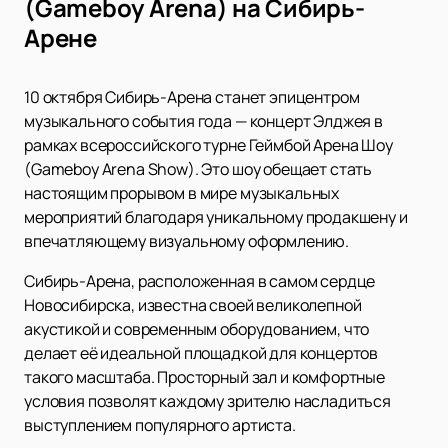
(Gameboy Arena) на Сибирь-
Арене
10 октября Сибирь-Арена станет эпицентром
музыкального события года — концерт Элджея в
рамках всероссийского турне Геймбой Арена Шоу
(Gameboy Arena Show). Это шоу обещает стать
настоящим прорывом в мире музыкальных
мероприятий благодаря уникальному продакшену и
впечатляющему визуальному оформлению.
Сибирь-Арена, расположенная в самом сердце
Новосибирска, известна своей великолепной
акустикой и современным оборудованием, что
делает её идеальной площадкой для концертов
такого масштаба. Просторный зал и комфортные
условия позволят каждому зрителю насладиться
выступлением популярного артиста.