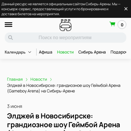
Данный ресурс не является официальным сайтом Сибирь-Арены. Мы —
консьерж-сервис, предоставляющий услуги по бронированию и
доставке билетов на мероприятия.
0
Афиша
Новости
Сибирь Арена
Подарочн
Календарь
Главная
Новости
Элджей в Новосибирске: грандиозное шоу Геймбой Арена
(Gameboy Arena) на Сибирь-Арене
3 июня
Элджей в Новосибирске:
грандиозное шоу Геймбой Арена