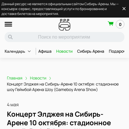
Данный ресурс не является официальным сайтом Сибирь-Арены. Мы —
консьерж-сервис, предоставляющий услуги по бронированию и
доставке билетов на мероприятия.
0
Афиша
Новости
Сибирь Арена
Подарочн
Календарь
Главная
Новости
Концерт Элджея на Сибирь-Арене 10 октября: стадионное
шоу Геймбой Арена Шоу (Gameboy Arena Show)
4 мая
Концерт Элджея на Сибирь-
Арене 10 октября: стадионное