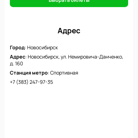
Выбрать билеты
телефону.
Не пропустите возможность стать участником
яркого события и услышать одного из самых
любимых исполнителей страны!
Адрес
Город
:
Новосибирск
Адрес
:
Новосибирск, ул. Немировича-Данченко,
д. 160
Станция метро
:
Спортивная
+7 (383) 247-97-35