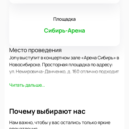
Площадка
Сибирь-Арена
Место проведения
Jony выступит в концертном зале «Арена Сибирь» в
Новосибирске. Просторная площадка по адресу:
ул. Немировича-Данченко, д. 160 отлично подходит
для больших музыкальных встреч.
Читать дальше...
О концерте
Jony занимает особое место среди артистов
современной российской сцены. Его песни нашли
Почему выбирают нас
отклик у многих благодаря узнаваемому тембру и
запоминающимся мелодиям. Композиции
Нам важно, чтобы у вас остались только яркие
«Комета», «Никак» и «Титры» стали символами
впечатления